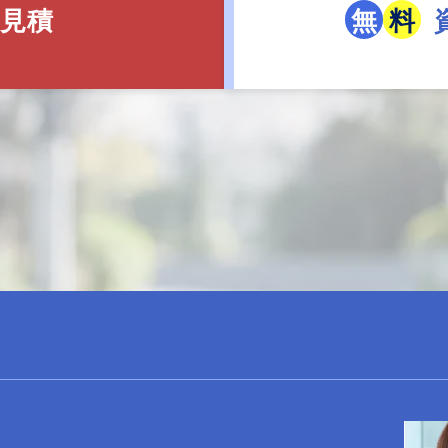
無
料
見積